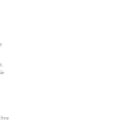
e
t.
ie
 Ihre