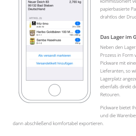
kommissioniert v
papierbasierte Pac
drahtlos der Dru
Das Lager im G
Neben den Lagera
Prozess in Form 
Pickware mit eine
Lieferanten, so 
Lagerplatz angeze
ebenfalls direkt 
Retouren.
Pickware bietet I
und die Warenbes
dann abschließend komfortabel exportieren.