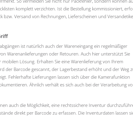
ermerkt. So vermeiden Sie nicht nur Packfehler, sondern können a
klisten komplett verzichten. Ist die Bestellung kommissioniert, erfo
ck bzw. Versand von Rechnungen, Lieferscheinen und Versandetike
riff
bgängen ist natürlich auch der Wareneingang ein regelmäßiger
von Warenanlieferungen oder Retouren. Auch hier unterstützt Sie
r mobilen Lösung. Erhalten Sie eine Warenlieferung von Ihrem
wird der Barcode gescannt, der Lagerbestand erhöht und der Weg 
igt. Fehlerhafte Lieferungen lassen sich über die Kamerafunktion
dokumentieren. Ähnlich verhält es sich auch bei der Verarbeitung v
hnen auch die Möglichkeit, eine rechtssichere Inventur durchzufüh
tände direkt per Barcode zu erfassen. Die Inventurdaten lassen si