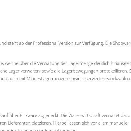
 und steht ab der Professional Version zur Verfügung. Die Shopwar
re, welche über die Verwaltung der Lagermenge deutlich hinausgeh
he Lager verwalten, sowie alle Lagerbewegungen protokollieren. S
n und auch mit Mindestlagermengen sowie reservierten Stückzahlen
auf über Pickware abgedeckt. Die Warenwirtschaft verwaltet dazu
n Lieferanten platzieren. Hierbei lassen sich vor allem manuelle
n oder Bestellungen per Fax aufkommen.