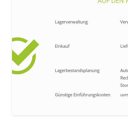
AUF DEN 
Lagerverwaltung
Ver
Einkauf
Lie
Lagerbestandsplanung
Aut
Rec
Sto
Günstige Einführungskosten
uvm