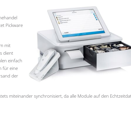
nehandel
tet Pickware
em mit
s dient
hlen einfach
 für eine
rsand der
ets miteinander synchronisiert, da alle Module auf den Echtzeitda