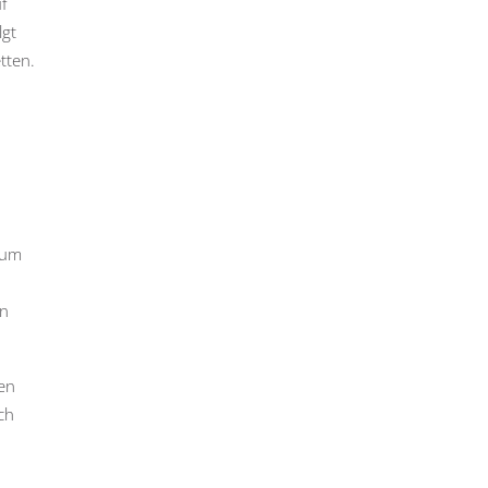
uf
lgt
tten.
zum
on
ren
ch