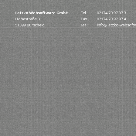
Latzko Websoftware GmbH
Tel
02174 70 97 97 3
Höhestraße 3
Fax
02174 70 97 97 4
51399 Burscheid
Mail
info@latzko-websoft