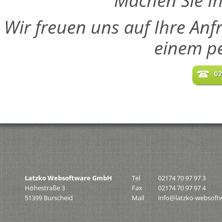
Machen Sie Ih
Wir freuen uns auf Ihre Anf
einem pe
02
Latzko Websoftware GmbH
Tel
02174 70 97 97 3
Höhestraße 3
Fax
02174 70 97 97 4
51399 Burscheid
Mail
info@latzko-websoft