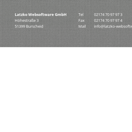
Latzko Websoftware GmbH
Tel
02174 70 97 97 3
Höhestraße 3
Fax
02174 70 97 97 4
51399 Burscheid
Mail
info@latzko-websoft