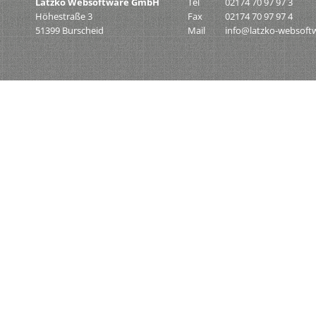
Latzko Websoftware GmbH
Tel
02174 70 97 97 3
Höhestraße 3
Fax
02174 70 97 97 4
51399 Burscheid
Mail
info@latzko-websoft